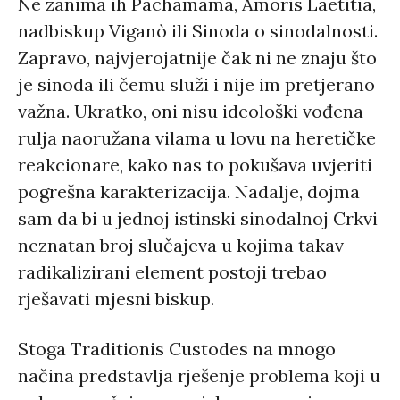
Ne zanima ih Pachamama, Amoris Laetitia,
nadbiskup Viganò ili Sinoda o sinodalnosti.
Zapravo, najvjerojatnije čak ni ne znaju što
je sinoda ili čemu služi i nije im pretjerano
važna. Ukratko, oni nisu ideološki vođena
rulja naoružana vilama u lovu na heretičke
reakcionare, kako nas to pokušava uvjeriti
pogrešna karakterizacija. Nadalje, dojma
sam da bi u jednoj istinski sinodalnoj Crkvi
neznatan broj slučajeva u kojima takav
radikalizirani element postoji trebao
rješavati mjesni biskup.
Stoga Traditionis Custodes na mnogo
načina predstavlja rješenje problema koji u