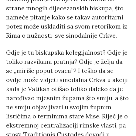
strane mnogih dijecezanskih biskupa, što
nameće pitanje kako se takav autoritarni
potez može uskladiti sa svom retorikom iz
Rima o nužnosti sve sinodalnije Crkve.
Gdje je tu biskupska kolegijalnost? Gdje je
toliko razvikana pratnja? Gdje je želja da
se „miriše poput ovaca”? I teško da se
ovdje može vidjeti sinodalna Crkva u akciji
kada je Vatikan otišao toliko daleko da je
naređivao mjesnim župama što smiju, a što
ne smiju objavljivati ​​u svojim župnim
listićima o terminima stare Mise. Riječ je o
ekstremnoj centralizaciji rimske vlasti, pa
stoga Traditionis Custodes dovodi u