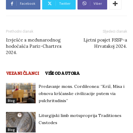
Facebook
Twitter
Viber
Prethodni članak
Sljedeći članak
Izvješće s međunarodnog
Ljetni posjet FSSP-a
hodočašća Pariz-Chartres
Hrvatskoj 2024.
2024.
VEZANI ČLANCI
VIŠE OD AUTORA
Predavanje mons. Cordileonea: “Križ, Misa i
obnova kršćanske civilizacije putem via
pulchritudinis”
Blog
Liturgijski limb motuproprija Traditiones
Custodes
Blog