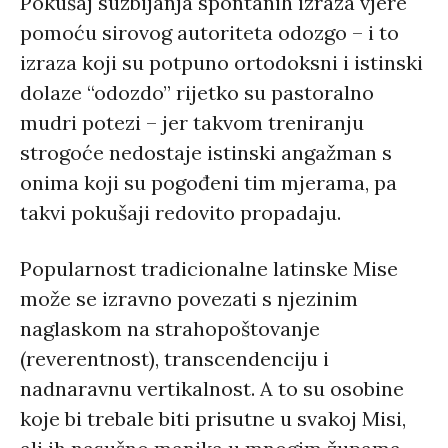
Pokušaj suzbijanja spontanih izraza vjere
pomoću sirovog autoriteta odozgo – i to
izraza koji su potpuno ortodoksni i istinski
dolaze “odozdo” rijetko su pastoralno
mudri potezi – jer takvom treniranju
strogoće nedostaje istinski angažman s
onima koji su pogođeni tim mjerama, pa
takvi pokušaji redovito propadaju.
Popularnost tradicionalne latinske Mise
može se izravno povezati s njezinim
naglaskom na strahopoštovanje
(reverentnost), transcendenciju i
nadnaravnu vertikalnost. A to su osobine
koje bi trebale biti prisutne u svakoj Misi,