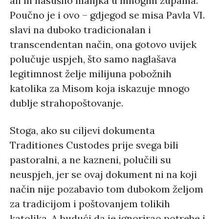
ali ih nasušno manjka u mnogim župama.
Poučno je i ovo – gdjegod se misa Pavla VI.
slavi na duboko tradicionalan i
transcendentan način, ona gotovo uvijek
polučuje uspjeh, što samo naglašava
legitimnost želje milijuna pobožnih
katolika za Misom koja iskazuje mnogo
dublje strahopoštovanje.
Stoga, ako su ciljevi dokumenta
Traditiones Custodes prije svega bili
pastoralni, a ne kazneni, polučili su
neuspjeh, jer se ovaj dokument ni na koji
način nije pozabavio tom dubokom željom
za tradicijom i poštovanjem tolikih
katolika. A budući da je ignorirao potrebe i