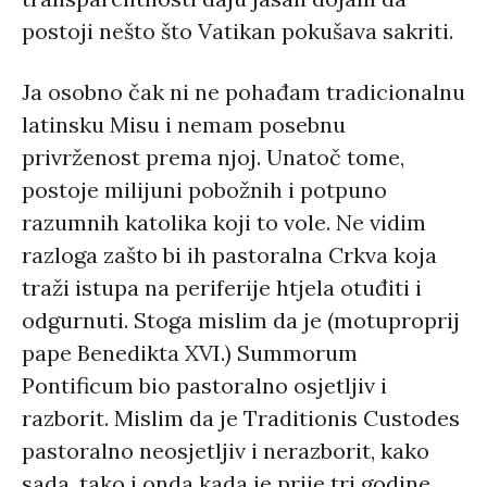
postoji nešto što Vatikan pokušava sakriti.
Ja osobno čak ni ne pohađam tradicionalnu
latinsku Misu i nemam posebnu
privrženost prema njoj. Unatoč tome,
postoje milijuni pobožnih i potpuno
razumnih katolika koji to vole. Ne vidim
razloga zašto bi ih pastoralna Crkva koja
traži istupa na periferije htjela otuđiti i
odgurnuti. Stoga mislim da je (motuproprij
pape Benedikta XVI.) Summorum
Pontificum bio pastoralno osjetljiv i
razborit. Mislim da je Traditionis Custodes
pastoralno neosjetljiv i nerazborit, kako
sada, tako i onda kada je prije tri godine