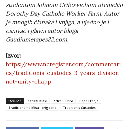
studentom Johnom Gribowichom utemeljio
Dorothy Day Catholic Worker Farm. Autor
je mnogih članaka i knjiga, a ujedno je i
osnivač i glavni autor bloga
Gaudiumetspes22.com.
Izvor:
https://www.ncregister.com/commentari
es/traditionis-custodes-3-years-division-
not-unity-chapp
OZNAKE
Benedikt XVI
Kriza u Crkvi
Papa Franjo
Tradicionalna Misa - prigodno
Traditionis Custodes