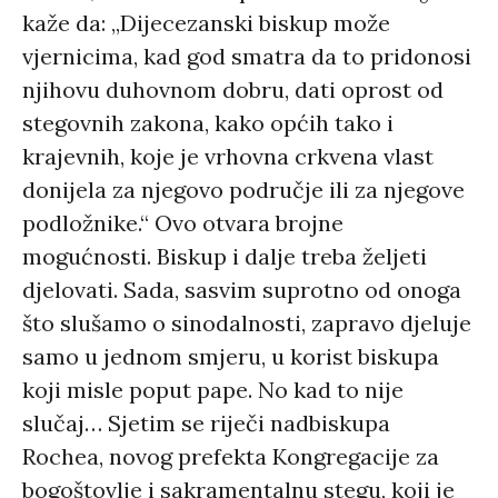
kaže da: „Dijecezanski biskup može
vjernicima, kad god smatra da to pridonosi
njihovu duhovnom dobru, dati oprost od
stegovnih zakona, kako općih tako i
krajevnih, koje je vrhovna crkvena vlast
donijela za njegovo područje ili za njegove
podložnike.“ Ovo otvara brojne
mogućnosti. Biskup i dalje treba željeti
djelovati. Sada, sasvim suprotno od onoga
što slušamo o sinodalnosti, zapravo djeluje
samo u jednom smjeru, u korist biskupa
koji misle poput pape. No kad to nije
slučaj… Sjetim se riječi nadbiskupa
Rochea, novog prefekta Kongregacije za
bogoštovlje i sakramentalnu stegu, koji je