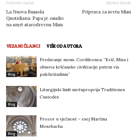
Prethodni članak
Sljedeći članak
La Nuova Bussola
Priprava za svetu Misu
Quotidiana: Papa je osudio
na smrt starodrevnu Misu
VEZANI ČLANCI
VIŠE OD AUTORA
Predavanje mons. Cordileonea: “Križ, Misa i
obnova kršćanske civilizacije putem via
pulchritudinis”
Blog
Liturgijski limb motuproprija Traditiones
Custodes
Blog
Prozor u vječnost – esej Martina
Mosebacha
Blog