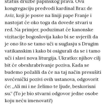
status družbe papinskog prava. Ovu
kongregaciju predvodi kardinal Braz de
Aviz, koji je posve na liniji pape Franje i
nastojat će oko toga da dovede stvari u
red. Na primjer, poduzimat će kanonske
vizitacije bogoslovija kako bi se uvjerili da
je ono što se tamo uči u suglasju s Drugim
vatikanskim i kako bi osigurali da se i tamo
uči i slavi nova liturgija. Ukratko: njihov cilj
bit će obeshrabrivanje poziva. Kada se
budemo požalili da će na taj način presušiti
svećenički pozivi ovih ustanova, odgovorit
će: „Ali mi i ne želimo te ljude, beskorisni
su.“ (To je bio stvarni odgovor jedne osobe
koju neću imenovati!)