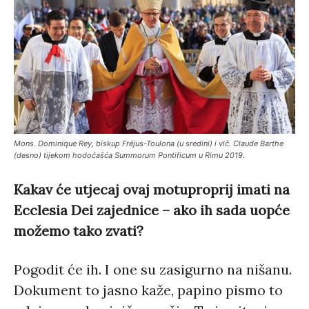
Mons. Dominique Rey, biskup Fréjus-Toulona (u sredini) i vlč. Claude Barthe
(desno) tijekom hodočašća Summorum Pontificum u Rimu 2019.
Kakav će utjecaj ovaj motuproprij imati na
Ecclesia Dei zajednice – ako ih sada uopće
možemo tako zvati?
Pogodit će ih. I one su zasigurno na nišanu.
Dokument to jasno kaže, papino pismo to