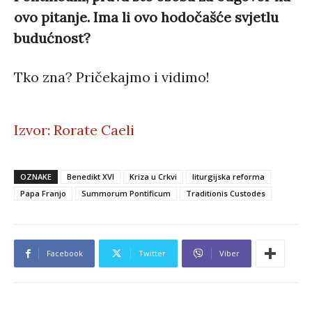
ovo pitanje. Ima li ovo hodočašće svjetlu
budućnost?
Tko zna? Pričekajmo i vidimo!
Izvor: Rorate Caeli
OZNAKE
Benedikt XVI
Kriza u Crkvi
liturgijska reforma
Papa Franjo
Summorum Pontificum
Traditionis Custodes
Facebook
Twitter
Viber