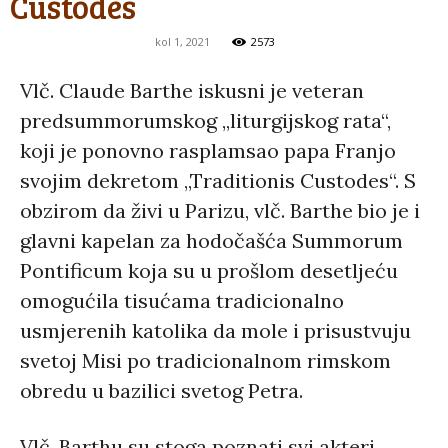
Custodes
kol 1, 2021
2573
Vlč. Claude Barthe iskusni je veteran
predsummorumskog „liturgijskog rata“,
koji je ponovno rasplamsao papa Franjo
svojim dekretom „Traditionis Custodes“. S
obzirom da živi u Parizu, vlč. Barthe bio je i
glavni kapelan za hodočašća Summorum
Pontificum koja su u prošlom desetljeću
omogućila tisućama tradicionalno
usmjerenih katolika da mole i prisustvuju
svetoj Misi po tradicionalnom rimskom
obredu u bazilici svetog Petra.
Vlč. Barthu su stoga poznati svi akteri