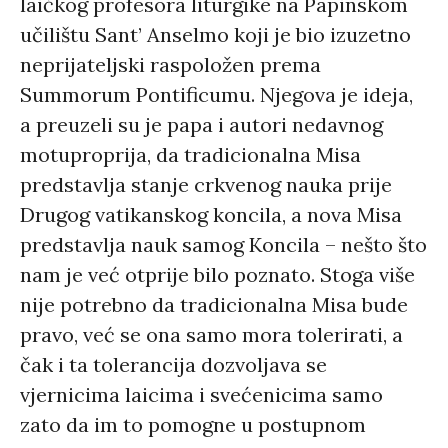
laičkog profesora liturgike na Papinskom
učilištu Sant’ Anselmo koji je bio izuzetno
neprijateljski raspoložen prema
Summorum Pontificumu. Njegova je ideja,
a preuzeli su je papa i autori nedavnog
motuproprija, da tradicionalna Misa
predstavlja stanje crkvenog nauka prije
Drugog vatikanskog koncila, a nova Misa
predstavlja nauk samog Koncila – nešto što
nam je već otprije bilo poznato. Stoga više
nije potrebno da tradicionalna Misa bude
pravo, već se ona samo mora tolerirati, a
čak i ta tolerancija dozvoljava se
vjernicima laicima i svećenicima samo
zato da im to pomogne u postupnom