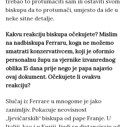
trebao to protumačiti sam ili ostaviti svom
biskupu da to protumači, umjesto da ide u
neke sitne detalje.
Kakvu reakciju biskupa očekujete? Mislim
na nadbiskupa Ferraru, koga ne možemo
smatrati konzervativcem, koji je oformio
personalnu župu za vjernike izvanrednog
oblika 15 dana prije nego je papa najavio
ovaj dokument. Očekujete li ovakvu
reakciju?
Slučaj iz Ferrare u mnogome je jako
zanimljiv. Pokazuje neovisnost
„ljevičarskih“ biskupa od pape Franje. U
Italiji, kao i u Kuriji, ljudi se distanciraju od