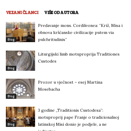
VEZANI ČLANCI
VIŠE OD AUTORA
Predavanje mons. Cordileonea: “Križ, Misa i
obnova kršćanske civilizacije putem via
pulchritudinis”
Blog
Liturgijski limb motuproprija Traditiones
Custodes
Blog
Prozor u vječnost – esej Martina
Mosebacha
Blog
3 godine „Traditionis Custodesa”:
motuproprij pape Franje o tradicionalnoj
latinskoj Misi donio je podjele, a ne
Blog