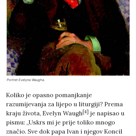
Portret Evelyna Waugha.
Koliko je opasno pomanjkanje
razumijevanja za lijepo u liturgiji? Prema
[4]
kraju života, Evelyn Waugh
je napisao u
pismu: „Uskrs mi je prije toliko mnogo
značio. Sve dok papa Ivan i njegov Koncil