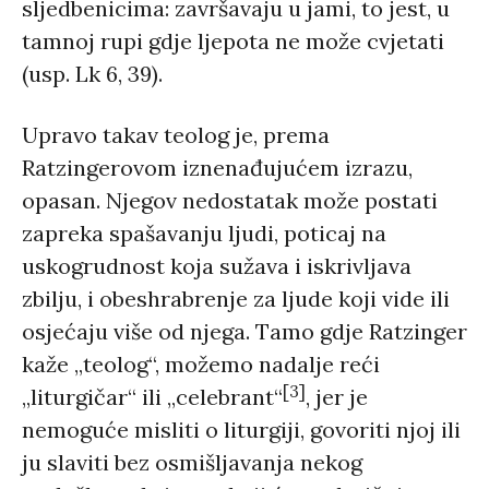
sljedbenicima: završavaju u jami, to jest, u
tamnoj rupi gdje ljepota ne može cvjetati
(usp. Lk 6, 39).
Upravo takav teolog je, prema
Ratzingerovom iznenađujućem izrazu,
opasan. Njegov nedostatak može postati
zapreka spašavanju ljudi, poticaj na
uskogrudnost koja sužava i iskrivljava
zbilju, i obeshrabrenje za ljude koji vide ili
osjećaju više od njega. Tamo gdje Ratzinger
kaže „teolog“, možemo nadalje reći
[3]
„liturgičar“ ili „celebrant“
, jer je
nemoguće misliti o liturgiji, govoriti njoj ili
ju slaviti bez osmišljavanja nekog