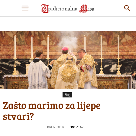
Blog
Zašto marimo za lijepe
stvari?
kol 6, 2014
2147