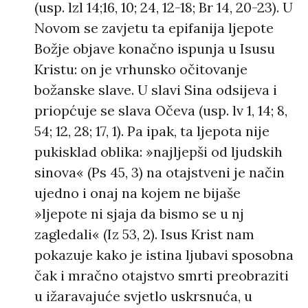
(usp. lzl 14;16, 10; 24, 12-18; Br 14, 20-23). U
Novom se zavjetu ta epifanija ljepote
Božje objave konačno ispunja u Isusu
Kristu: on je vrhunsko očitovanje
božanske slave. U slavi Sina odsijeva i
priopćuje se slava Očeva (usp. lv 1, 14; 8,
54; 12, 28; 17, 1). Pa ipak, ta ljepota nije
pukisklad oblika: »najljepši od ljudskih
sinova« (Ps 45, 3) na otajstveni je način
ujedno i onaj na kojem ne bijaše
»ljepote ni sjaja da bismo se u nj
zagledali« (Iz 53, 2). Isus Krist nam
pokazuje kako je istina ljubavi sposobna
čak i mračno otajstvo smrti preobraziti
u ižaravajuće svjetlo uskrsnuća, u