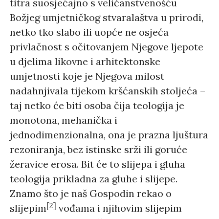
titra suosjećajno s veličanstvenošću
Božjeg umjetničkog stvaralaštva u prirodi,
netko tko slabo ili uopće ne osjeća
privlačnost s očitovanjem Njegove ljepote
u djelima likovne i arhitektonske
umjetnosti koje je Njegova milost
nadahnjivala tijekom kršćanskih stoljeća –
taj netko će biti osoba čija teologija je
monotona, mehanička i
jednodimenzionalna, ona je prazna ljuštura
rezoniranja, bez istinske srži ili goruće
žeravice erosa. Bit će to slijepa i gluha
teologija prikladna za gluhe i slijepe.
Znamo što je naš Gospodin rekao o
[2]
slijepim
vođama i njihovim slijepim