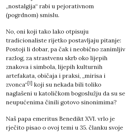
„nostalgija“ rabi u pejorativnom
(pogrdnom) smislu.
No, oni koji tako lako otpisuju
tradicionaliste rijetko postavljaju pitanje:
Postoji li dobar, pa čak i neobično zanimljiv
razlog, za strastvenu skrb oko lijepih
znakova i simbola, lijepih kulturnih
artefakata, običaja i praksi, „mirisa i
[1]
zvonca“
koji su nekada bili toliko
naglašeni u katoličkom bogoslužju da su se
neupućenima činili gotovo sinonimima?
Naš papa emeritus Benedikt XVI. vrlo je
rječito pisao o ovoj temi u 35. članku svoje