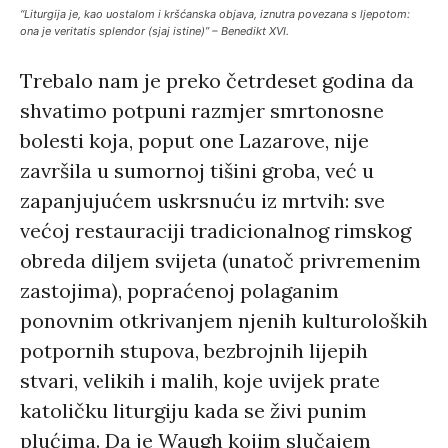
“Liturgija je, kao uostalom i kršćanska objava, iznutra povezana s ljepotom:
ona je veritatis splendor (sjaj istine)” – Benedikt XVI.
Trebalo nam je preko četrdeset godina da
shvatimo potpuni razmjer smrtonosne
bolesti koja, poput one Lazarove, nije
završila u sumornoj tišini groba, već u
zapanjujućem uskrsnuću iz mrtvih: sve
većoj restauraciji tradicionalnog rimskog
obreda diljem svijeta (unatoč privremenim
zastojima), popraćenoj polaganim
ponovnim otkrivanjem njenih kulturoloških
potpornih stupova, bezbrojnih lijepih
stvari, velikih i malih, koje uvijek prate
katoličku liturgiju kada se živi punim
plućima. Da je Waugh kojim slučajem