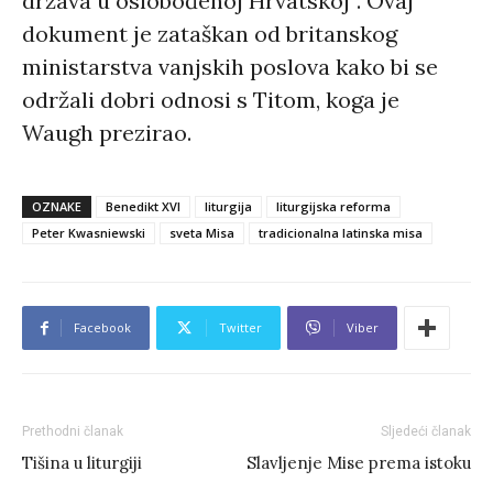
država u oslobođenoj Hrvatskoj”. Ovaj
dokument je zataškan od britanskog
ministarstva vanjskih poslova kako bi se
održali dobri odnosi s Titom, koga je
Waugh prezirao.
OZNAKE
Benedikt XVI
liturgija
liturgijska reforma
Peter Kwasniewski
sveta Misa
tradicionalna latinska misa
Facebook
Twitter
Viber
Prethodni članak
Sljedeći članak
Tišina u liturgiji
Slavljenje Mise prema istoku