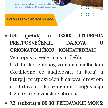
6.3. (petak) u 18:00: LITURGIJA
PRETPOSVEĆENIH DAROVA U
GRKOKATOLIČKOJ KONKATEDRALI
–
Velikoposna večernja s pričešću
U duhu korizmenog vremena, nadbiskup
Cordileone će sudjelovati (u koru) u
liturgiji pretposvećenih darova, drevnom
i dirljivom korizmenom bogoslužju
bizantsko-slavenskog obreda.
7.3. (subota) u 09:30: PREDAVANJE MONS: