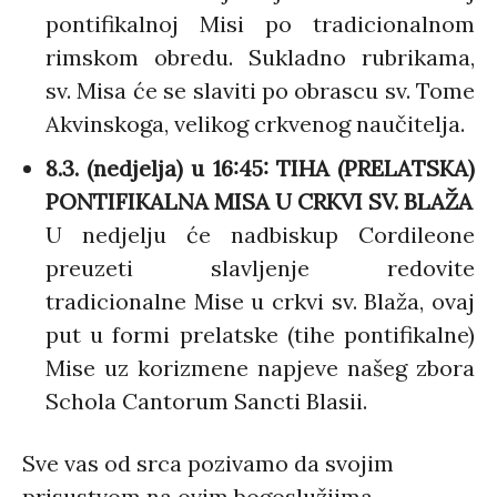
pontifikalnoj Misi po tradicionalnom
rimskom obredu. Sukladno rubrikama,
sv. Misa će se slaviti po obrascu sv. Tome
Akvinskoga, velikog crkvenog naučitelja.
8.3. (nedjelja) u 16:45: TIHA (PRELATSKA)
PONTIFIKALNA MISA U CRKVI SV. BLAŽA
U nedjelju će nadbiskup Cordileone
preuzeti slavljenje redovite
tradicionalne Mise u crkvi sv. Blaža, ovaj
put u formi prelatske (tihe pontifikalne)
Mise uz korizmene napjeve našeg zbora
Schola Cantorum Sancti Blasii.
Sve vas od srca pozivamo da svojim
prisustvom na ovim bogoslužjima