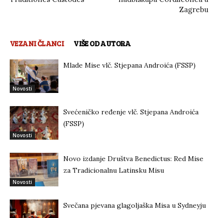
Zagrebu
VEZANI ČLANCI
VIŠE OD AUTORA
Mlade Mise vlč. Stjepana Androića (FSSP)
Novosti
Svećeničko ređenje vlč. Stjepana Androića
(FSSP)
Novosti
Novo izdanje Društva Benedictus: Red Mise
za Tradicionalnu Latinsku Misu
Novosti
Svečana pjevana glagoljaška Misa u Sydneyju