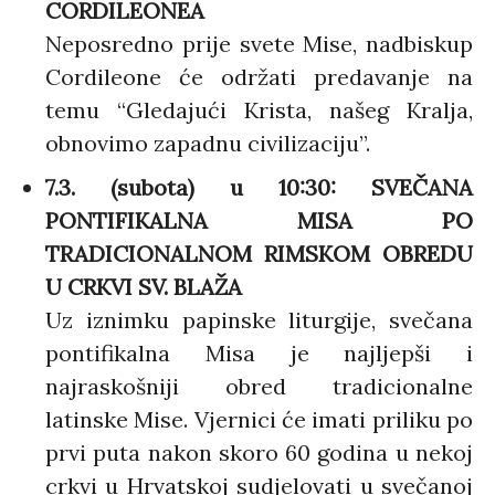
CORDILEONEA
Neposredno prije svete Mise, nadbiskup
Cordileone će održati predavanje na
temu “Gledajući Krista, našeg Kralja,
obnovimo zapadnu civilizaciju”.
7.3. (subota) u 10:30: SVEČANA
PONTIFIKALNA MISA PO
TRADICIONALNOM RIMSKOM OBREDU
U CRKVI SV. BLAŽA
Uz iznimku papinske liturgije, svečana
pontifikalna Misa je najljepši i
najraskošniji obred tradicionalne
latinske Mise. Vjernici će imati priliku po
prvi puta nakon skoro 60 godina u nekoj
crkvi u Hrvatskoj sudjelovati u svečanoj