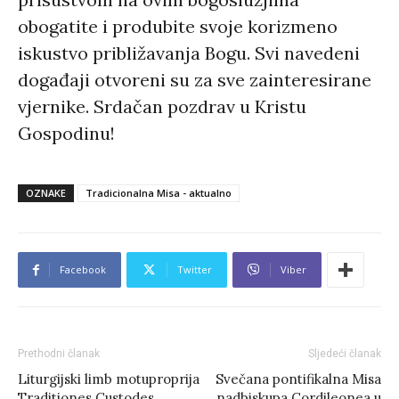
obogatite i produbite svoje korizmeno
iskustvo približavanja Bogu. Svi navedeni
događaji otvoreni su za sve zainteresirane
vjernike. Srdačan pozdrav u Kristu
Gospodinu!
OZNAKE
Tradicionalna Misa - aktualno
Facebook
Twitter
Viber
Prethodni članak
Sljedeći članak
Liturgijski limb motuproprija
Svečana pontifikalna Misa
Traditiones Custodes
nadbiskupa Cordileonea u