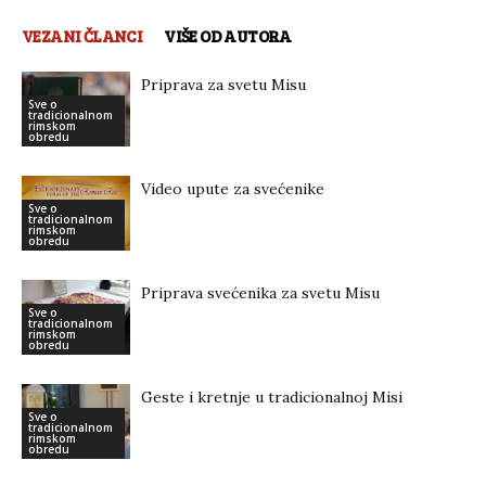
VEZANI ČLANCI
VIŠE OD AUTORA
Priprava za svetu Misu
Sve o
tradicionalnom
rimskom
obredu
Video upute za svećenike
Sve o
tradicionalnom
rimskom
obredu
Priprava svećenika za svetu Misu
Sve o
tradicionalnom
rimskom
obredu
Geste i kretnje u tradicionalnoj Misi
Sve o
tradicionalnom
rimskom
obredu