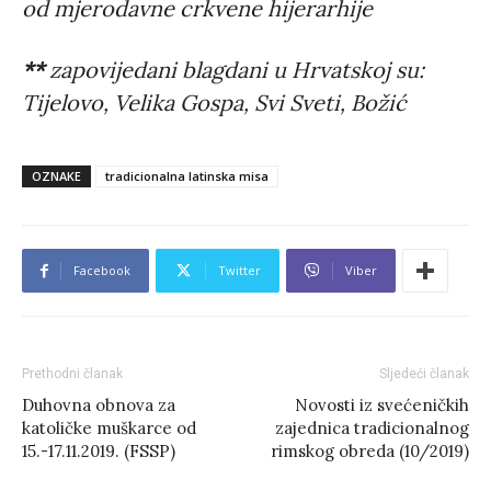
od mjerodavne crkvene hijerarhije
**
zapovijedani blagdani u Hrvatskoj su:
Tijelovo, Velika Gospa, Svi Sveti, Božić
OZNAKE
tradicionalna latinska misa
Facebook
Twitter
Viber
Prethodni članak
Sljedeći članak
Duhovna obnova za
Novosti iz svećeničkih
katoličke muškarce od
zajednica tradicionalnog
15.-17.11.2019. (FSSP)
rimskog obreda (10/2019)