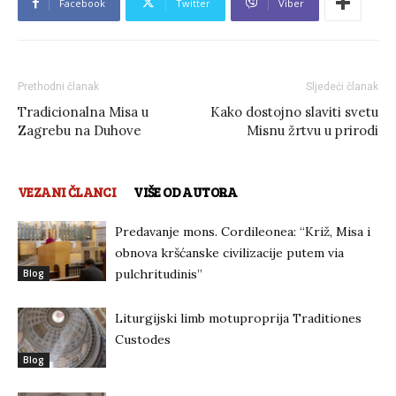
Facebook
Twitter
Viber
Prethodni članak
Sljedeći članak
Tradicionalna Misa u
Kako dostojno slaviti svetu
Zagrebu na Duhove
Misnu žrtvu u prirodi
VEZANI ČLANCI
VIŠE OD AUTORA
Predavanje mons. Cordileonea: “Križ, Misa i
obnova kršćanske civilizacije putem via
pulchritudinis”
Blog
Liturgijski limb motuproprija Traditiones
Custodes
Blog