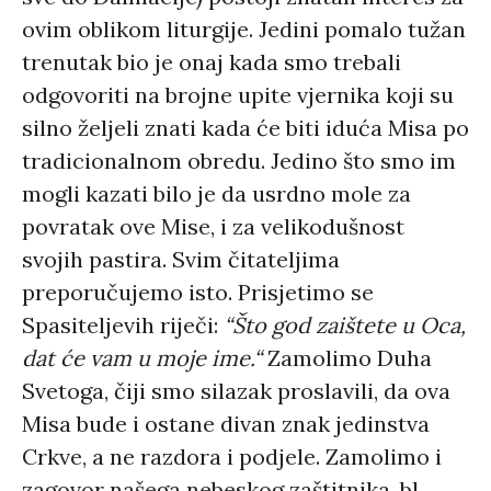
ovim oblikom liturgije. Jedini pomalo tužan
trenutak bio je onaj kada smo trebali
odgovoriti na brojne upite vjernika koji su
silno željeli znati kada će biti iduća Misa po
tradicionalnom obredu. Jedino što smo im
mogli kazati bilo je da usrdno mole za
povratak ove Mise, i za velikodušnost
svojih pastira. Svim čitateljima
preporučujemo isto. Prisjetimo se
Spasiteljevih riječi:
“
Što god zaištete u Oca,
dat će vam u moje ime.
“
Zamolimo Duha
Svetoga, čiji smo silazak proslavili, da ova
Misa bude i ostane divan znak jedinstva
Crkve, a ne razdora i podjele. Zamolimo i
zagovor našega nebeskog zaštitnika, bl.