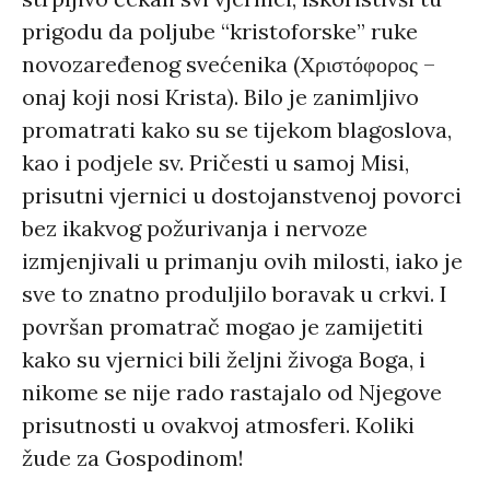
prigodu da poljube “kristoforske” ruke
novozaređenog svećenika (
Χριστόφορος
–
onaj koji nosi Krista). Bilo je zanimljivo
promatrati kako su se tijekom blagoslova,
kao i podjele sv. Pričesti u samoj Misi,
prisutni vjernici u dostojanstvenoj povorci
bez ikakvog požurivanja i nervoze
izmjenjivali u primanju ovih milosti, iako je
sve to znatno produljilo boravak u crkvi. I
površan promatrač mogao je zamijetiti
kako su vjernici bili željni živoga Boga, i
nikome se nije rado rastajalo od Njegove
prisutnosti u ovakvoj atmosferi. Koliki
žude za Gospodinom!