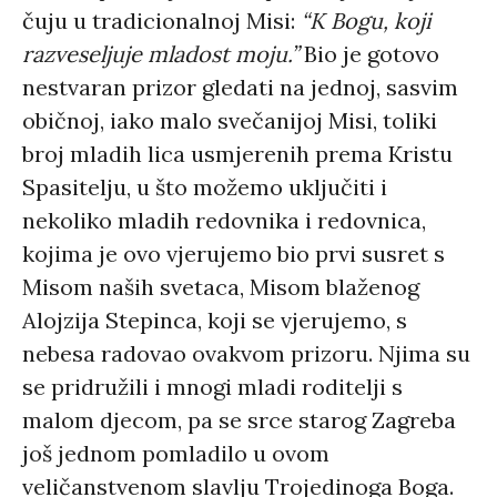
čuju u tradicionalnoj Misi:
“K Bogu, koji
razveseljuje mladost moju.”
Bio je gotovo
nestvaran prizor gledati na jednoj, sasvim
običnoj, iako malo svečanijoj Misi, toliki
broj mladih lica usmjerenih prema Kristu
Spasitelju, u što možemo uključiti i
nekoliko mladih redovnika i redovnica,
kojima je ovo vjerujemo bio prvi susret s
Misom naših svetaca, Misom blaženog
Alojzija Stepinca, koji se vjerujemo, s
nebesa radovao ovakvom prizoru. Njima su
se pridružili i mnogi mladi roditelji s
malom djecom, pa se srce starog Zagreba
još jednom pomladilo u ovom
veličanstvenom slavlju Trojedinoga Boga.