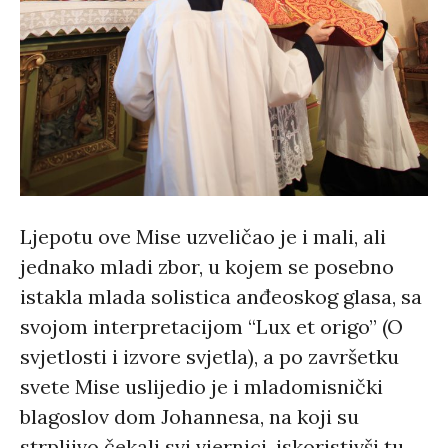
Ljepotu ove Mise uzveličao je i mali, ali
jednako mladi zbor, u kojem se posebno
istakla mlada solistica anđeoskog glasa, sa
svojom interpretacijom “Lux et origo” (
O
svjetlosti i izvore svjetla
), a po završetku
svete Mise uslijedio je i mladomisnički
blagoslov dom Johannesa, na koji su
strpljivo čekali svi vjernici, iskoristivši tu