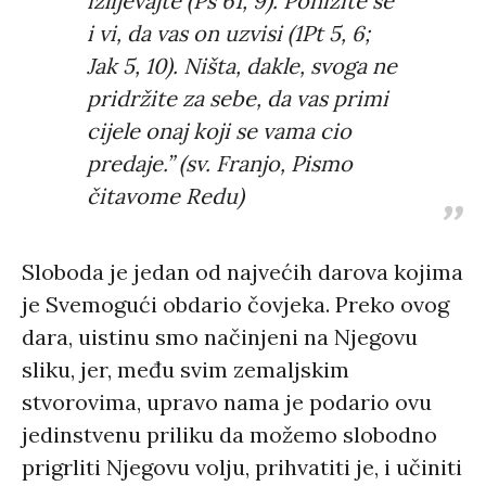
izlijevajte (Ps 61, 9). Ponizite se
i vi, da vas on uzvisi (1Pt 5, 6;
Jak 5, 10). Ništa, dakle, svoga ne
pridržite za sebe, da vas primi
cijele onaj koji se vama cio
predaje.” (sv. Franjo, Pismo
čitavome Redu)
Sloboda je jedan od najvećih darova kojima
je Svemogući obdario čovjeka. Preko ovog
dara, uistinu smo načinjeni na Njegovu
sliku, jer, među svim zemaljskim
stvorovima, upravo nama je podario ovu
jedinstvenu priliku da možemo slobodno
prigrliti Njegovu volju, prihvatiti je, i učiniti