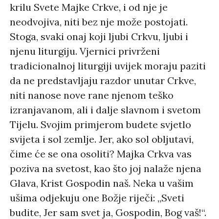
krilu Svete Majke Crkve, i od nje je
neodvojiva, niti bez nje može postojati.
Stoga, svaki onaj koji ljubi Crkvu, ljubi i
njenu liturgiju. Vjernici privrženi
tradicionalnoj liturgiji uvijek moraju paziti
da ne predstavljaju razdor unutar Crkve,
niti nanose nove rane njenom teško
izranjavanom, ali i dalje slavnom i svetom
Tijelu. Svojim primjerom budete svjetlo
svijeta i sol zemlje. Jer, ako sol obljutavi,
čime će se ona osoliti? Majka Crkva vas
poziva na svetost, kao što joj nalaže njena
Glava, Krist Gospodin naš. Neka u vašim
ušima odjekuju one Božje riječi: „Sveti
budite, Jer sam svet ja, Gospodin, Bog vaš!“.