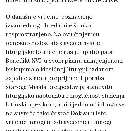
obrednim značajkama svete misne Žrtve.
U današnje vrijeme, poznavanje
izvanrednog obreda nije široko
rasprostranjeno. Na ovu činjenicu,
odnosno nedostatak sveobuhvatne
liturgijske formacije nas je uputio papa
Benedikt XVI. u svom pismu namijenjenom
biskupima o klasičnoj liturgiji, izdanom
zajedno s motuproprijem: „Uporaba
staroga Misala pretpostavlja stanovitu
liturgijsku naobrazbu i mogućnost služenja
latinskim jezikom; a niti jedno niti drugo se
ne susreće tako često.“ Dok su u isto
vrijeme mnogi mladi svećenici i mnogi
mladi vjernici laici duboko zadivljeni