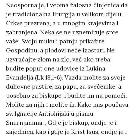
Neosporna je, i veoma žalosna činjenica da
je tradicionalna liturgija u velikom dijelu
Crkve prezrena, a u mnogim krajevima i
zabranjena. Neka se ne uznemiruje srce
vaše! Svoju muku i patnju prikažite
Gospodinu, a plodovi neće izostati. Ne
uzvraćajte zlom na zlo, već ako treba,
budite poput one udovice iz Lukina
Evanđelja (Lk 18,1-6). Vazda molite za svoje
duhovne pastire, za papu, za svećenike, a
posebno za biskupe, i budite im na pomoći.
Molite za njih i molite ih. Kako nas poučava
sv. Ignacije Antiohijski u pismu
Smirnjanima: „Gdje je biskup, ondje je i
zajednica, kao i gdje je Krist Isus, ondje je i