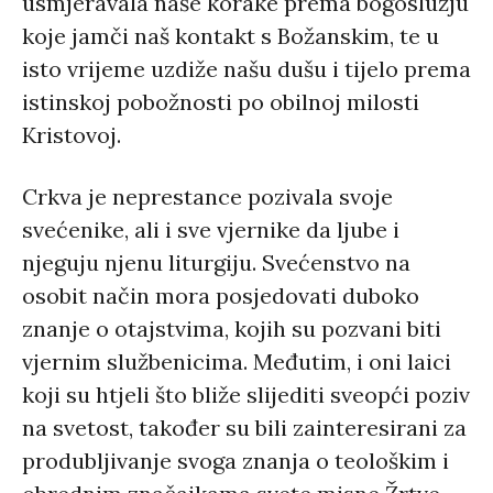
usmjeravala naše korake prema bogoslužju
koje jamči naš kontakt s Božanskim, te u
isto vrijeme uzdiže našu dušu i tijelo prema
istinskoj pobožnosti po obilnoj milosti
Kristovoj.
Crkva je neprestance pozivala svoje
svećenike, ali i sve vjernike da ljube i
njeguju njenu liturgiju. Svećenstvo na
osobit način mora posjedovati duboko
znanje o otajstvima, kojih su pozvani biti
vjernim službenicima. Međutim, i oni laici
koji su htjeli što bliže slijediti sveopći poziv
na svetost, također su bili zainteresirani za
produbljivanje svoga znanja o teološkim i