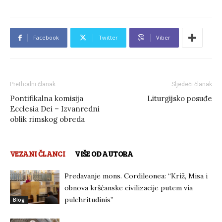
Facebook
Twitter
Viber
Prethodni članak
Sljedeći članak
Pontifikalna komisija
Liturgijsko posuđe
Ecclesia Dei – Izvanredni
oblik rimskog obreda
VEZANI ČLANCI
VIŠE OD AUTORA
Predavanje mons. Cordileonea: “Križ, Misa i
obnova kršćanske civilizacije putem via
pulchritudinis”
Blog