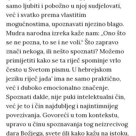
samo ljubiti i pobožno u njoj sudjelovati,
već i svatko prema vlastitim
mogućnostima, upoznavati njezino blago.
Mudra narodna izreka kaže nam: „Ono što
se ne pozna, to se i ne voli.“ Što zapravo
znači nekoga, ili nešto spoznati? Možemo
primijetiti kako se ta riječ spominje vrlo
često u Svetom pismu. U hebrejskom
jeziku riječ jada’ ima ne samo praktično,
već i duboko emocionalno značenje.
Spoznati dakle, nije puki intelektualni čin,
već je to i čin najdubljeg i najintimnijeg
povezivanja. Govoreći u tom kontekstu,
upravo u činu spoznavanja tog neizrecivog
dara Božjega, svete (ili kako kažu na istoku,