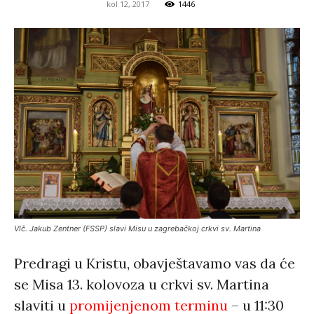
kol 12, 2017
1446
Vlč. Jakub Zentner (FSSP) slavi Misu u zagrebačkoj crkvi sv. Martina
Predragi u Kristu, obavještavamo vas da će
se Misa 13. kolovoza u crkvi sv. Martina
slaviti u
promijenjenom terminu
– u 11:30