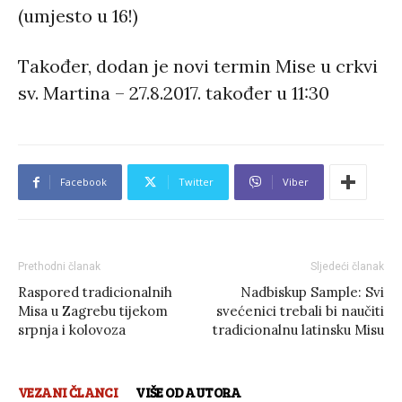
(umjesto u 16!)
Također, dodan je novi termin Mise u crkvi
sv. Martina – 27.8.2017. također u 11:30
Facebook
Twitter
Viber
Prethodni članak
Sljedeći članak
Raspored tradicionalnih
Nadbiskup Sample: Svi
Misa u Zagrebu tijekom
svećenici trebali bi naučiti
srpnja i kolovoza
tradicionalnu latinsku Misu
VEZANI ČLANCI
VIŠE OD AUTORA