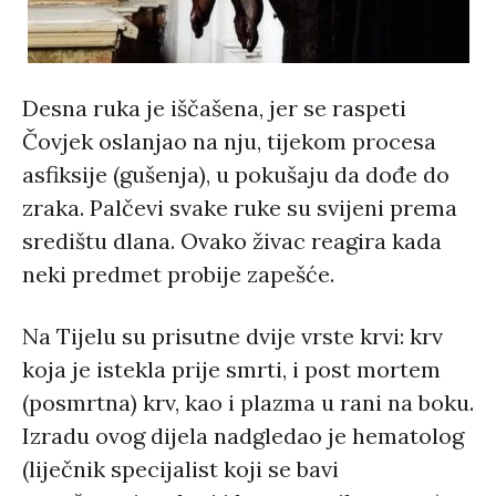
Desna ruka je iščašena, jer se raspeti
Čovjek oslanjao na nju, tijekom procesa
asfiksije (gušenja), u pokušaju da dođe do
zraka. Palčevi svake ruke su svijeni prema
središtu dlana. Ovako živac reagira kada
neki predmet probije zapešće.
Na Tijelu su prisutne dvije vrste krvi: krv
koja je istekla prije smrti, i post mortem
(posmrtna) krv, kao i plazma u rani na boku.
Izradu ovog dijela nadgledao je hematolog
(liječnik specijalist koji se bavi