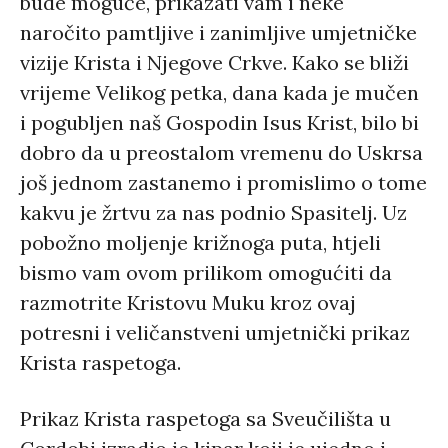
bude moguće, prikazati vam i neke
naročito pamtljive i zanimljive umjetničke
vizije Krista i Njegove Crkve. Kako se bliži
vrijeme Velikog petka, dana kada je mučen
i pogubljen naš Gospodin Isus Krist, bilo bi
dobro da u preostalom vremenu do Uskrsa
još jednom zastanemo i promislimo o tome
kakvu je žrtvu za nas podnio Spasitelj. Uz
pobožno moljenje križnoga puta, htjeli
bismo vam ovom prilikom omogućiti da
razmotrite Kristovu Muku kroz ovaj
potresni i veličanstveni umjetnički prikaz
Krista raspetoga.
Prikaz Krista raspetoga sa Sveučilišta u