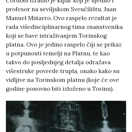
Cordobi izradio je kipar koji je ujedno i
profesor na seviljskom Sveučilištu, Juan
Manuel Miñarro. Ovo raspelo rezultat je
rada višedisciplinarnog tima znanstvenika
koji se bave istraživanjem Torinskog
platna. Ovo je jedino raspelo čiji se prikaz
u potpunosti temelji na Platnu, te kao
takvo do posljednjeg detalja odražava
višestruke povrede trupla, onako kako su
vidljive na Torinskom platnu (koje će ove
godine ponovno biti izloženo u Torinu).