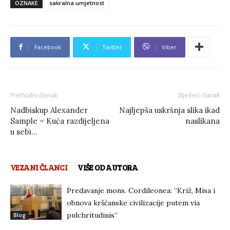
OZNAKE
sakralna umjetnost
Facebook
Twitter
Viber
Prethodni članak
Sljedeći članak
Nadbiskup Alexander
Najljepša uskršnja slika ikad
Sample – Kuća razdijeljena
naslikana
u sebi…
VEZANI ČLANCI
VIŠE OD AUTORA
Predavanje mons. Cordileonea: “Križ, Misa i
obnova kršćanske civilizacije putem via
pulchritudinis”
Blog