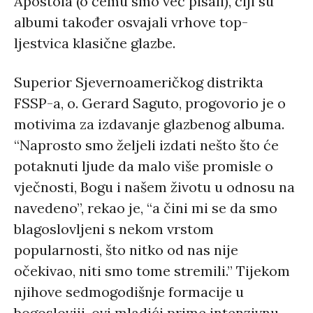
Apostola (o čemu smo već pisali), čiji su
albumi također osvajali vrhove top-
ljestvica klasične glazbe.
Superior Sjevernoameričkog distrikta
FSSP-a, o. Gerard Saguto, progovorio je o
motivima za izdavanje glazbenog albuma.
“Naprosto smo željeli izdati nešto što će
potaknuti ljude da malo više promisle o
vječnosti, Bogu i našem životu u odnosu na
navedeno”, rekao je, “a čini mi se da smo
blagoslovljeni s nekom vrstom
popularnosti, što nitko od nas nije
očekivao, niti smo tome stremili.” Tijekom
njihove sedmogodišnje formacije u
bogosloviji, ovi mladići prime intenzivnu