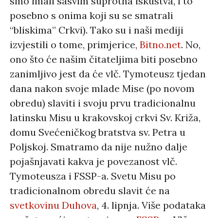
smo imali sasvim suprotna iskustva, i to
posebno s onima koji su se smatrali
“bliskima” Crkvi). Tako su i naši mediji
izvjestili o tome, primjerice,
Bitno.net
. No,
ono što će našim čitateljima biti posebno
zanimljivo jest da će vlč. Tymoteusz tjedan
dana nakon svoje mlade Mise (po novom
obredu) slaviti i svoju prvu tradicionalnu
latinsku Misu u krakovskoj crkvi Sv. Križa,
domu Svećeničkog bratstva sv. Petra u
Poljskoj. Smatramo da nije nužno dalje
pojašnjavati kakva je povezanost vlč.
Tymoteusza i FSSP-a. Svetu Misu po
tradicionalnom obredu slavit će na
svetkovinu Duhova
, 4. lipnja. Više podataka