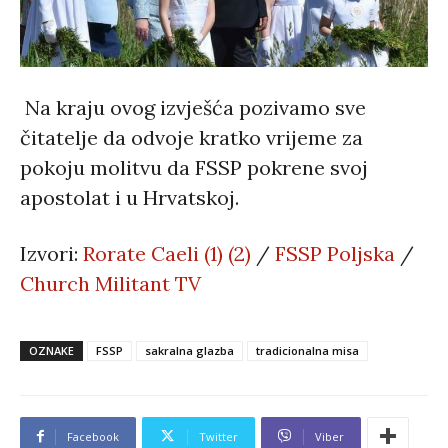
Na kraju ovog izvješća pozivamo sve
čitatelje da odvoje kratko vrijeme za
pokoju molitvu da FSSP pokrene svoj
apostolat i u Hrvatskoj.
Izvori:
Rorate Caeli
(1)
(2)
/
FSSP Poljska
/
Church Militant TV
OZNAKE
FSSP
sakralna glazba
tradicionalna misa
Facebook
Twitter
Viber