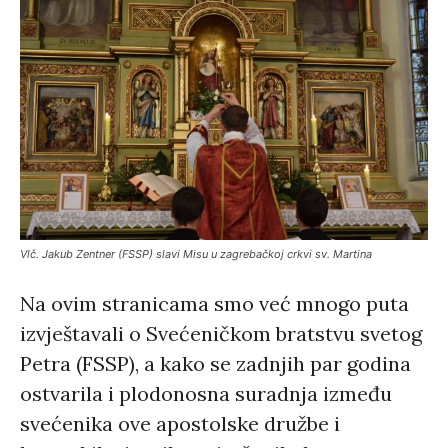
Vlč. Jakub Zentner (FSSP) slavi Misu u zagrebačkoj crkvi sv. Martina
Na ovim stranicama smo već mnogo puta
izvještavali o Svećeničkom bratstvu svetog
Petra (FSSP), a kako se zadnjih par godina
ostvarila i plodonosna suradnja između
svećenika ove apostolske družbe i