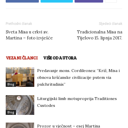
Prethodni članak
Sljedeći članak
Sveta Misa u crkvi sv.
Tradicionalna Misa na
Martina – foto izvješće
Tijelovo 15. lipnja 2017.
VEZANI ČLANCI
VIŠE OD AUTORA
Predavanje mons. Cordileonea: “Križ, Misa i
obnova kršćanske civilizacije putem via
pulchritudinis”
Blog
Liturgijski limb motuproprija Traditiones
Custodes
Blog
Prozor u vječnost – esej Martina