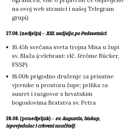
na ovoj web stranici i našoj Telegram
grupi)
27.08. (nedjelja)
‒
XIII. nedjelja po Pedesetnici
:
16.45h svečana sveta trojna Misa u župi
sv. Blaža (celebrant: vlč. Jérôme Bücker,
FSSP)
18.00h prigodno druženje za prisutne
vjernike u prostoru župe; prilika za
susret i razgovor s hrvatskim
bogoslovima Bratstva sv. Petra
28.08. (ponedjeljak)
‒
sv. Augustin, biskup,
ispovjedalac i crkveni naučitelj
: