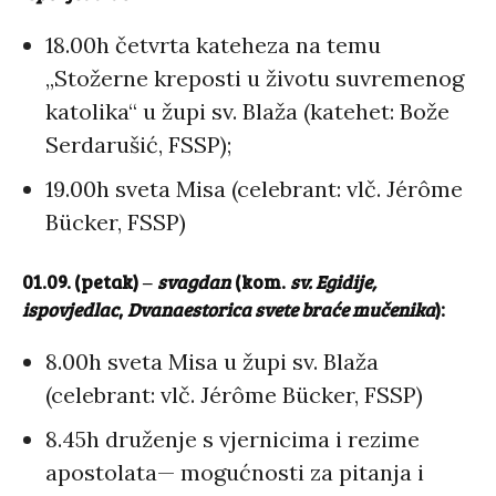
18.00h četvrta kateheza na temu
„Stožerne kreposti u životu suvremenog
katolika“ u župi sv. Blaža (katehet: Bože
Serdarušić, FSSP);
19.00h sveta Misa (celebrant: vlč. Jérôme
Bücker, FSSP)
01.09. (petak)
‒
svagdan
(kom.
sv. Egidije,
ispovjedlac
,
Dvanaestorica svete braće mučenika
):
8.00h sveta Misa u župi sv. Blaža
(celebrant: vlč. Jérôme Bücker, FSSP)
8.45h druženje s vjernicima i rezime
apostolata— mogućnosti za pitanja i