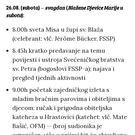
26.08. (subota)
‒
svagdan
(
Blažene Djevice Marije u
subotu
):
8.00h sveta Misa u župi sv. Blaža
(celebrant: vlč. Jérôme Bücker, FSSP)
8.45h kratko predavanje na temu
povijesti i ustroja Svećeničkog bratstva
sv. Petra (bogoslovi FSSP-a); najava i
pregled tjednih aktivnosti
9.00h početak zajedničkog izleta s
mladim bračnim parovima i obiteljima s
djecom: ručak i prigodna obiteljska
kateheza u Hrastovici (katehet: vlč. Mate
Bašić, OFM) — (broj sudionika je
ograničen, više o prijavi bit će objavljeno