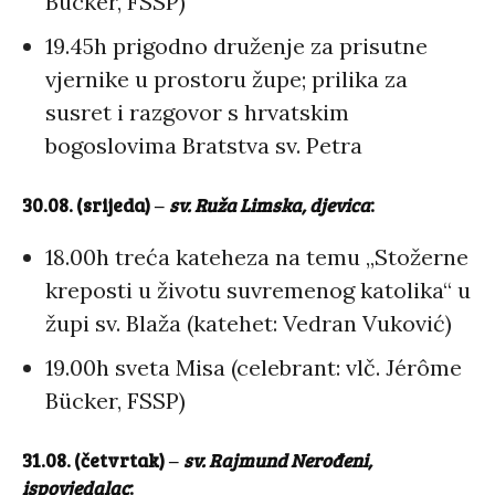
Bücker, FSSP)
19.45h prigodno druženje za prisutne
vjernike u prostoru župe; prilika za
susret i razgovor s hrvatskim
bogoslovima Bratstva sv. Petra
30.08. (srijeda)
‒
sv. Ruža Limska, djevica
:
18.00h treća kateheza na temu „Stožerne
kreposti u životu suvremenog katolika“ u
župi sv. Blaža (katehet: Vedran Vuković)
19.00h sveta Misa (celebrant: vlč. Jérôme
Bücker, FSSP)
31.08. (četvrtak)
‒
sv. Rajmund Nerođeni,
ispovjedalac
: