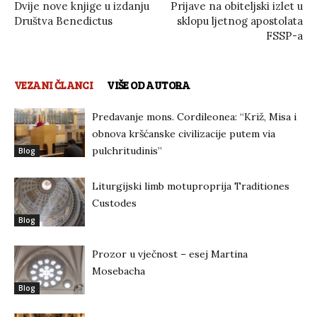
Dvije nove knjige u izdanju
Prijave na obiteljski izlet u
Društva Benedictus
sklopu ljetnog apostolata
FSSP-a
VEZANI ČLANCI
VIŠE OD AUTORA
Predavanje mons. Cordileonea: “Križ, Misa i
obnova kršćanske civilizacije putem via
pulchritudinis”
Blog
Liturgijski limb motuproprija Traditiones
Custodes
Blog
Prozor u vječnost – esej Martina
Mosebacha
Blog