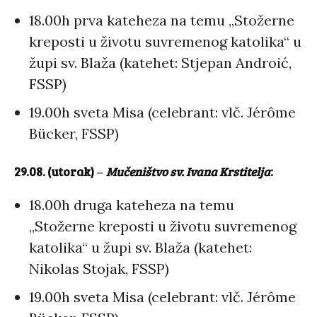
18.00h prva kateheza na temu „Stožerne
kreposti u životu suvremenog katolika“ u
župi sv. Blaža (katehet: Stjepan Androić,
FSSP)
19.00h sveta Misa (celebrant: vlč. Jérôme
Bücker, FSSP)
29.08. (utorak)
‒
Mučeništvo sv. Ivana Krstitelja
:
18.00h druga kateheza na temu
„Stožerne kreposti u životu suvremenog
katolika“ u župi sv. Blaža (katehet:
Nikolas Stojak, FSSP)
19.00h sveta Misa (celebrant: vlč. Jérôme