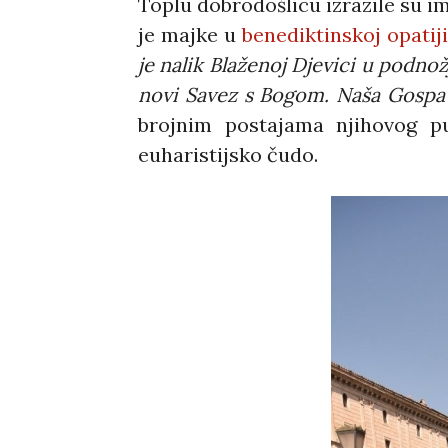
Toplu dobrodošlicu izrazile su i
je majke u
benediktinskoj opatij
je nalik Blaženoj Djevici u podnož
novi Savez s Bogom. Naša Gospa pr
brojnim postajama njihovog p
euharistijsko čudo.