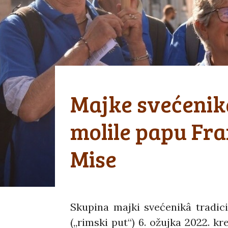
Majke svećenikâ
molile papu Fra
Mise
Skupina majki svećenikâ tradic
(„rimski put“) 6. ožujka 2022. k