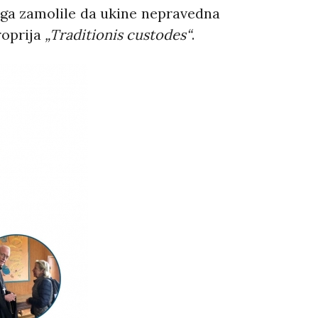
i ga zamolile da ukine nepravedna
roprija
„Traditionis custodes“
.