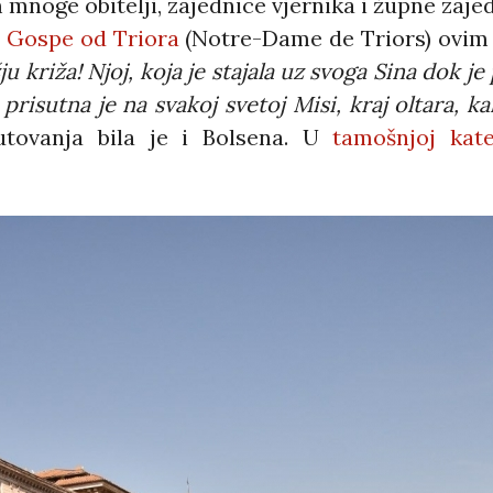
m mnoge obitelji, zajednice vjernika i župne zaj
i Gospe od Triora
(Notre-Dame de Triors) ovim 
ju križa! Njoj, koja je stajala uz svoga Sina dok j
isutna je na svakoj svetoj Misi, kraj oltara, ka
utovanja bila je i Bolsena. U
tamošnjoj kate