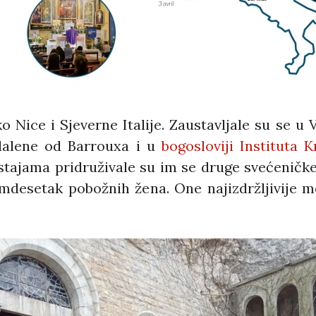
o Nice i Sjeverne Italije. Zaustavljale su se u 
gdalene od Barrouxa i u
bogosloviji Instituta 
stajama pridruživale su im se druge svećeničke
mdesetak pobožnih žena. One najizdržljivije 