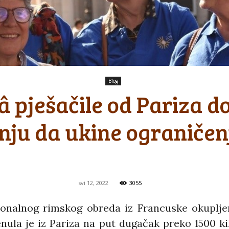
Blog
 pješačile od Pariza d
nju da ukine ograničen
svi 12, 2022
3055
ionalnog rimskog obreda iz Francuske okuplje
renula je iz Pariza na put dugačak preko 1500 