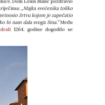
ednice. Dom Louis Blanc pozdravio
riječima:
„Majka svećenika toliko
e prinosio žrtvu kojom je zapečatio
ko bi nam dala svoga Sina.”
Među
drali
1264. godine dogodilo se