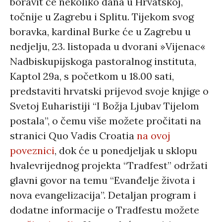
boravit će nekoliko dana u Hrvatskoj,
točnije u Zagrebu i Splitu. Tijekom svog
boravka, kardinal Burke će u Zagrebu u
nedjelju, 23. listopada u dvorani »Vijenac«
Nadbiskupijskoga pastoralnog instituta,
Kaptol 29a, s početkom u 18.00 sati,
predstaviti hrvatski prijevod svoje knjige o
Svetoj Euharistiji “I Božja Ljubav Tijelom
postala”, o čemu više možete pročitati na
stranici Quo Vadis Croatia
na ovoj
poveznici
, dok će u ponedjeljak u sklopu
hvalevrijednog projekta “Tradfest” održati
glavni govor na temu “Evanđelje života i
nova evangelizacija”. Detaljan program i
dodatne informacije o Tradfestu možete