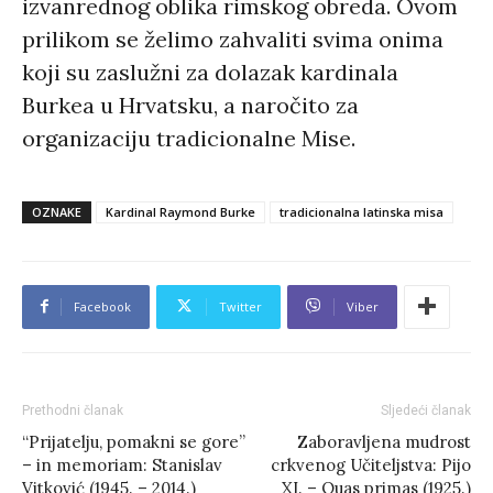
izvanrednog oblika rimskog obreda. Ovom
prilikom se želimo zahvaliti svima onima
koji su zaslužni za dolazak kardinala
Burkea u Hrvatsku, a naročito za
organizaciju tradicionalne Mise.
OZNAKE
Kardinal Raymond Burke
tradicionalna latinska misa
Facebook
Twitter
Viber
Prethodni članak
Sljedeći članak
“Prijatelju, pomakni se gore”
Zaboravljena mudrost
– in memoriam: Stanislav
crkvenog Učiteljstva: Pijo
Vitković (1945. – 2014.)
XI. – Quas primas (1925.)