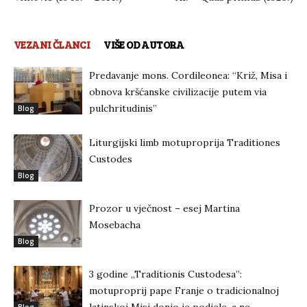
VEZANI ČLANCI
VIŠE OD AUTORA
Predavanje mons. Cordileonea: “Križ, Misa i
obnova kršćanske civilizacije putem via
pulchritudinis”
Blog
Liturgijski limb motuproprija Traditiones
Custodes
Blog
Prozor u vječnost – esej Martina
Mosebacha
Blog
3 godine „Traditionis Custodesa”:
motuproprij pape Franje o tradicionalnoj
latinskoj Misi donio je podjele, a ne
Blog