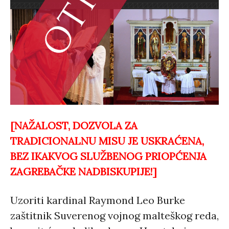
[NAŽALOST, DOZVOLA ZA
TRADICIONALNU MISU JE USKRAĆENA,
BEZ IKAKVOG SLUŽBENOG PRIOPĆENJA
ZAGREBAČKE NADBISKUPIJE!]
Uzoriti kardinal Raymond Leo Burke
zaštitnik Suverenog vojnog malteškog reda,