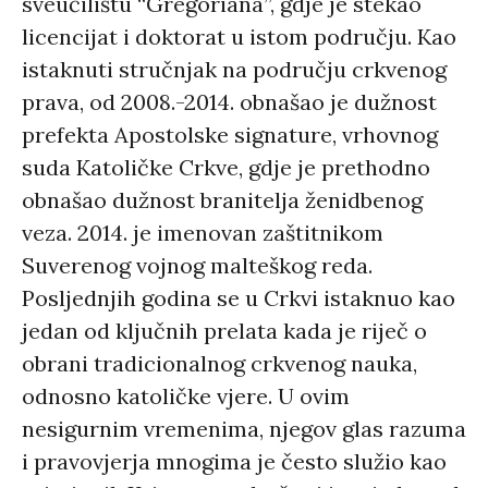
sveučilištu “Gregoriana”, gdje je stekao
licencijat i doktorat u istom području. Kao
istaknuti stručnjak na području crkvenog
prava, od 2008.-2014. obnašao je dužnost
prefekta Apostolske signature, vrhovnog
suda Katoličke Crkve, gdje je prethodno
obnašao dužnost branitelja ženidbenog
veza. 2014. je imenovan zaštitnikom
Suverenog vojnog malteškog reda.
Posljednjih godina se u Crkvi istaknuo kao
jedan od ključnih prelata kada je riječ o
obrani tradicionalnog crkvenog nauka,
odnosno katoličke vjere. U ovim
nesigurnim vremenima, njegov glas razuma
i pravovjerja mnogima je često služio kao