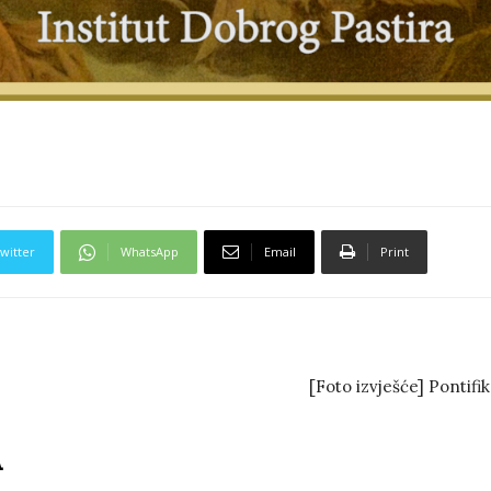
witter
WhatsApp
Email
Print
[Foto izvješće] Pontifik
A