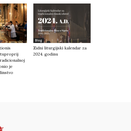
Blog
tionis
Zidni liturgijski kalendar za
tuproprij
2024. godinu
radicionalnoj
onio je
dinstvo