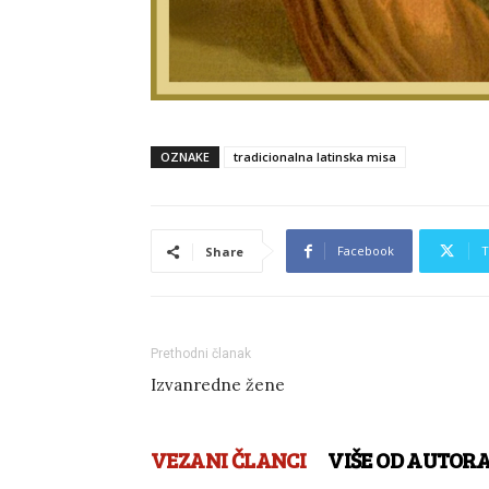
OZNAKE
tradicionalna latinska misa
Facebook
T
Share
Prethodni članak
Izvanredne žene
VEZANI ČLANCI
VIŠE OD AUTOR