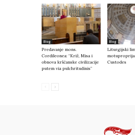
Blog
Blog
Predavanje mons.
Liturgijski li
Cordileonea: “Križ, Misa i
motuproprija
obnova kršćanske civilizacije
Custodes
putem via pulchritudinis”