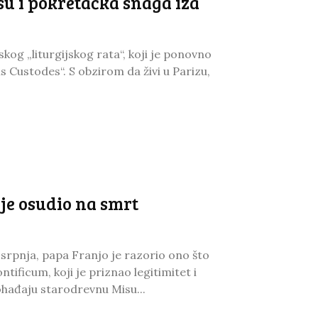
 su i pokretačka snaga iza
og „liturgijskog rata“, koji je ponovno
Custodes“. S obzirom da živi u Parizu,
je osudio na smrt
srpnja, papa Franjo je razorio ono što
ficum, koji je priznao legitimitet i
pohađaju starodrevnu Misu...