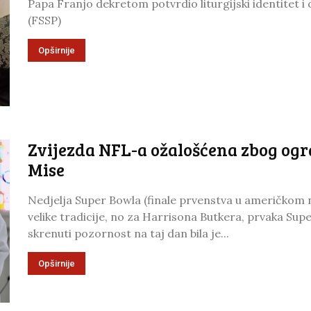
Papa Franjo dekretom potvrdio liturgijski identitet i 
(FSSP)
Opširnije
Zvijezda NFL-a ožalošćena zbog ogr
Mise
Nedjelja Super Bowla (finale prvenstva u američko
velike tradicije, no za Harrisona Butkera, prvaka Super
skrenuti pozornost na taj dan bila je...
Opširnije