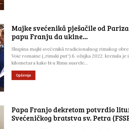
Majke svećenikâ pješačile od Pariza
papu Franju da ukine...
Skupina majki svećenikâ tradicionalnog rimskog obred
Voie romaine („rimski put“) 6. ožujka 2022. krenula je
kilometara kako bi u Rimu susrele...
Opširnije
Papa Franjo dekretom potvrdio liturg
Svećeničkog bratstva sv. Petra (FSS