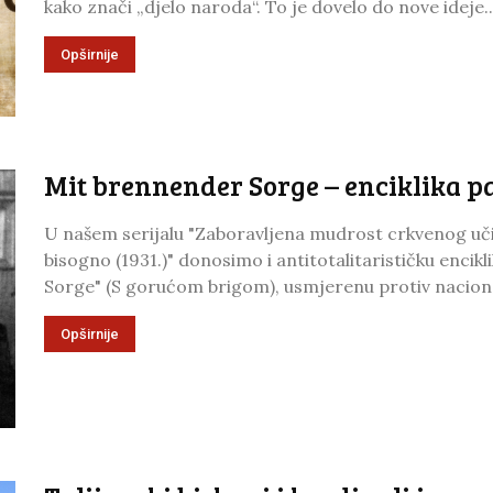
kako znači „djelo naroda“. To je dovelo do nove ideje..
Opširnije
Mit brennender Sorge – enciklika pa
U našem serijalu "Zaboravljena mudrost crkvenog uči
bisogno (1931.)" donosimo i antitotalitarističku encikl
Sorge" (S gorućom brigom), usmjerenu protiv nacional
Opširnije