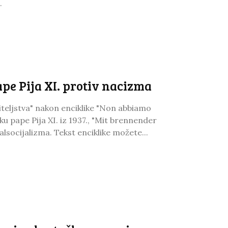
.
pe Pija XI. protiv nacizma
teljstva" nakon enciklike "Non abbiamo
iku pape Pija XI. iz 1937., "Mit brennender
socijalizma. Tekst enciklike možete...