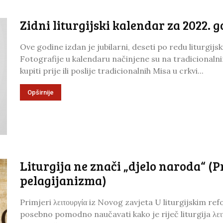
Zidni liturgijski kalendar za 2022. 
Ove godine izdan je jubilarni, deseti po redu liturgijs
Fotografije u kalendaru načinjene su na tradicional
kupiti prije ili poslije tradicionalnih Misa u crkvi...
Opširnije
Liturgija ne znači „djelo naroda“ (P
pelagijanizma)
Primjeri λειτουργία iz Novog zavjeta U liturgijskim re
posebno pomodno naučavati kako je riječ liturgija λειτ