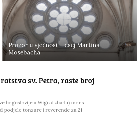
Prozor u vječnost – esej Martina
Mosebacha
ratstva sv. Petra, raste broj
-ove bogoslovije u Wigratzbadu) mons.
 podjele tonzure i reverende za 21