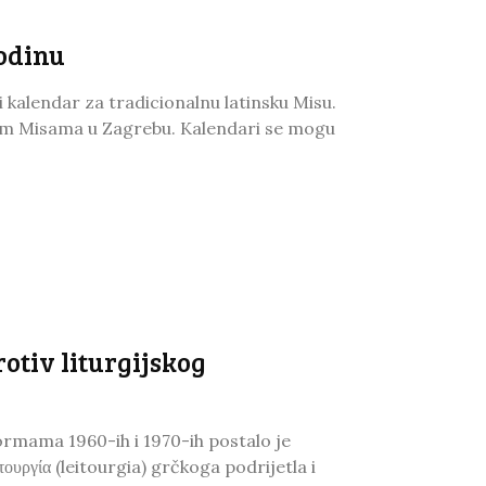
godinu
ki kalendar za tradicionalnu latinsku Misu.
nim Misama u Zagrebu. Kalendari se mogu
rotiv liturgijskog
formama 1960-ih i 1970-ih postalo je
ουργία (leitourgia) grčkoga podrijetla i