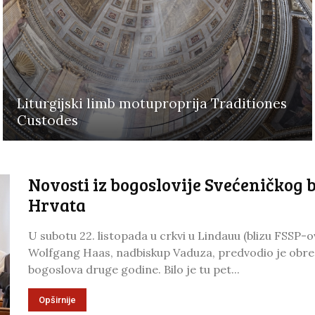
Liturgijski limb motuproprija Traditiones
Custodes
Novosti iz bogoslovije Svećeničkog b
Hrvata
U subotu 22. listopada u crkvi u Lindauu (blizu FSSP
Wolfgang Haas, nadbiskup Vaduza, predvodio je obred
bogoslova druge godine. Bilo je tu pet...
Opširnije